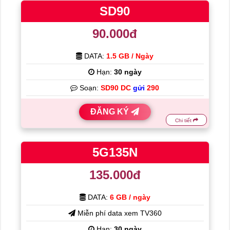
SD90
90.000đ
DATA:
1.5 GB / Ngày
Hạn:
30 ngày
Soạn:
SD90 DC
gửi
290
ĐĂNG KÝ
Chi tiết
5G135N
135.000đ
DATA:
6 GB / ngày
Miễn phí data xem TV360
Hạn:
30 ngày