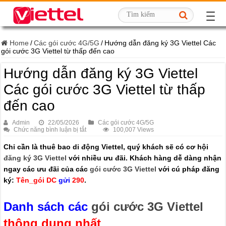
Home
/
Các gói cước 4G/5G
/
Hướng dẫn đăng ký 3G Viettel Các
gói cước 3G Viettel từ thấp đến cao
Hướng dẫn đăng ký 3G Viettel
Các gói cước 3G Viettel từ thấp
đến cao
Admin
22/05/2026
Các gói cước 4G/5G
ở
Chức năng bình luận bị tắt
100,007 Views
Hướng
dẫn
Chỉ cần là thuê bao di động Viettel, quý khách sẽ có cơ hội
đăng
đăng ký 3G Viettel
với nhiều ưu đãi. Khách hàng dễ dàng nhận
ký
3G
ngay các ưu đãi của các
gói cước 3G Viettel
với cú pháp đăng
Viettel
Các
ký:
Tên_gói DC
gửi
290
.
gói
cước
3G
Danh sách các
gói cước 3G Viettel
Viettel
từ
thông dụng nhất
thấp