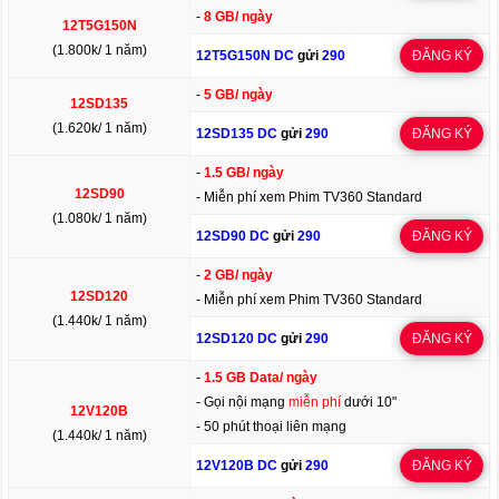
-
8 GB/ ngày
12T5G150N
(1.800k/ 1 năm)
12T5G150N DC
gửi
290
ĐĂNG KÝ
-
5 GB/ ngày
12SD135
(1.620k/ 1 năm)
12SD135 DC
gửi
290
ĐĂNG KÝ
-
1.5 GB/ ngày
12SD90
- Miễn phí xem Phim TV360 Standard
(1.080k/ 1 năm)
12SD90 DC
gửi
290
ĐĂNG KÝ
-
2 GB/ ngày
12SD120
- Miễn phí xem Phim TV360 Standard
(1.440k/ 1 năm)
12SD120 DC
gửi
290
ĐĂNG KÝ
-
1.5 GB Data/ ngày
- Gọi nội mạng
miễn phí
dưới 10"
12V120B
- 50 phút thoại liên mạng
(1.440k/ 1 năm)
12V120B DC
gửi
290
ĐĂNG KÝ