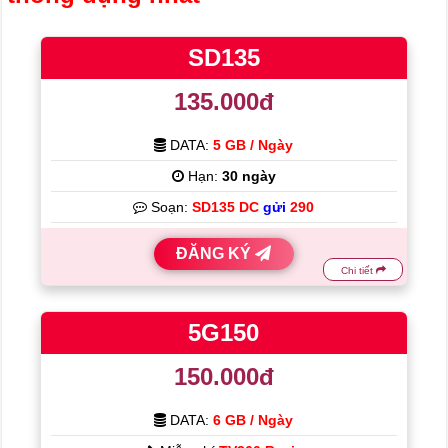
đến
cao
SD135
135.000đ
DATA:
5 GB / Ngày
Hạn:
30 ngày
Soạn:
SD135 DC
gửi
290
ĐĂNG KÝ
Chi tiết
5G150
150.000đ
DATA:
6 GB / Ngày