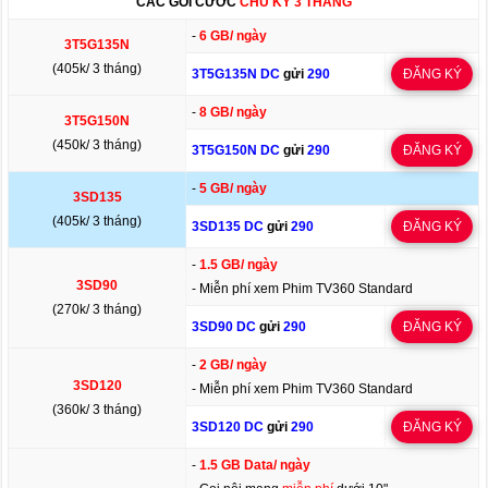
CÁC GÓI CƯỚC
CHU KỲ 3 THÁNG
-
6 GB/ ngày
3T5G135N
(405k/ 3 tháng)
3T5G135N DC
gửi
290
ĐĂNG KÝ
-
8 GB/ ngày
3T5G150N
(450k/ 3 tháng)
3T5G150N DC
gửi
290
ĐĂNG KÝ
-
5 GB/ ngày
3SD135
(405k/ 3 tháng)
3SD135 DC
gửi
290
ĐĂNG KÝ
-
1.5 GB/ ngày
3SD90
- Miễn phí xem Phim TV360 Standard
(270k/ 3 tháng)
3SD90 DC
gửi
290
ĐĂNG KÝ
-
2 GB/ ngày
3SD120
- Miễn phí xem Phim TV360 Standard
(360k/ 3 tháng)
3SD120 DC
gửi
290
ĐĂNG KÝ
-
1.5 GB Data/ ngày