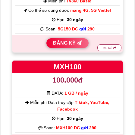
Miễn phí
TV360 Basic
Có thể sử dụng được
mạng 4G, 5G Viettel
Hạn:
30 ngày
Soạn:
5G150 DC
gửi
290
ĐĂNG KÝ
Chi tiết
MXH100
100.000đ
DATA:
1 GB / ngày
Miễn phí Data truy cập
Tiktok, YouTube,
Facebook
Hạn:
30 ngày
Soạn:
MXH100 DC
gửi
290