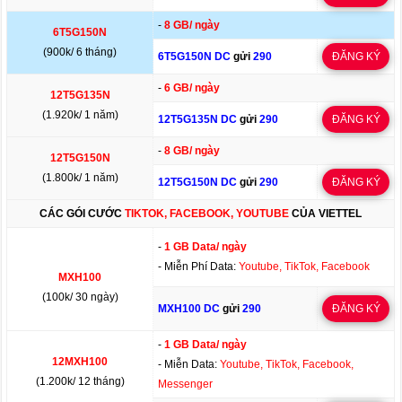
-
8 GB/ ngày
6T5G150N
(900k/ 6 tháng)
6T5G150N DC
gửi
290
ĐĂNG KÝ
-
6 GB/ ngày
12T5G135N
(1.920k/ 1 năm)
12T5G135N DC
gửi
290
ĐĂNG KÝ
-
8 GB/ ngày
12T5G150N
(1.800k/ 1 năm)
12T5G150N DC
gửi
290
ĐĂNG KÝ
CÁC GÓI CƯỚC
TIKTOK, FACEBOOK, YOUTUBE
CỦA VIETTEL
-
1 GB Data/ ngày
- Miễn Phí Data:
Youtube, TikTok, Facebook
MXH100
(100k/ 30 ngày)
MXH100 DC
gửi
290
ĐĂNG KÝ
-
1 GB Data/ ngày
12MXH100
- Miễn Data:
Youtube, TikTok, Facebook,
(1.200k/ 12 tháng)
Messenger