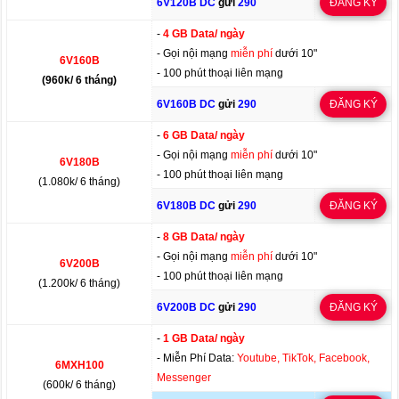
6V120B DC
gửi
290
ĐĂNG KÝ
-
4 GB Data/ ngày
- Gọi nội mạng
miễn phí
dưới 10"
6V160B
- 100 phút thoại liên mạng
(960k/ 6 tháng)
6V160B DC
gửi
290
ĐĂNG KÝ
-
6 GB Data/ ngày
- Gọi nội mạng
miễn phí
dưới 10"
6V180B
- 100 phút thoại liên mạng
(1.080k/ 6 tháng)
6V180B DC
gửi
290
ĐĂNG KÝ
-
8 GB Data/ ngày
- Gọi nội mạng
miễn phí
dưới 10"
6V200B
- 100 phút thoại liên mạng
(1.200k/ 6 tháng)
6V200B DC
gửi
290
ĐĂNG KÝ
-
1 GB Data/ ngày
- Miễn Phí Data:
Youtube, TikTok, Facebook,
6MXH100
Messenger
(600k/ 6 tháng)