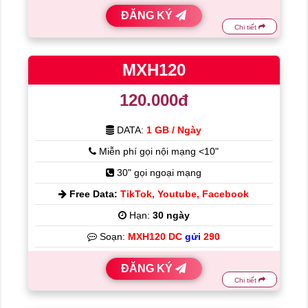
ĐĂNG KÝ
Chi tiết
MXH120
120.000đ
DATA:
1 GB / Ngày
Miễn phí gọi nội mạng <10"
30" gọi ngoại mạng
Free Data:
TikTok, Youtube, Facebook
Hạn:
30 ngày
Soạn:
MXH120 DC
gửi
290
ĐĂNG KÝ
Chi tiết