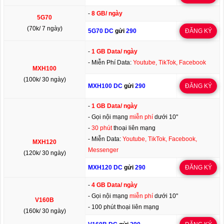
-
8 GB/ ngày
5G70
(70k/ 7 ngày)
5G70 DC
gửi
290
ĐĂNG KÝ
-
1 GB Data/ ngày
- Miễn Phí Data:
Youtube, TikTok, Facebook
MXH100
(100k/ 30 ngày)
MXH100 DC
gửi
290
ĐĂNG KÝ
-
1 GB Data/ ngày
- Gọi nội mạng
miễn phí
dưới 10"
-
30 phút
thoại liên mạng
- Miễn Data:
Youtube, TikTok, Facebook,
MXH120
Messenger
(120k/ 30 ngày)
MXH120 DC
gửi
290
ĐĂNG KÝ
-
4 GB Data/ ngày
- Gọi nội mạng
miễn phí
dưới 10"
V160B
- 100 phút thoại liên mạng
(160k/ 30 ngày)