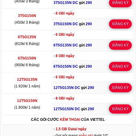
(405k/ 3 tháng)
3T5G135N DC
gửi
290
ĐĂNG KÝ
-
8 GB/ ngày
3T5G150N
(450k/ 3 tháng)
3T5G150N DC
gửi
290
ĐĂNG KÝ
-
6 GB/ ngày
6T5G135N
(810k/ 6 tháng)
6T5G135N DC
gửi
290
ĐĂNG KÝ
-
8 GB/ ngày
6T5G150N
(900k/ 6 tháng)
6T5G150N DC
gửi
290
ĐĂNG KÝ
-
6 GB/ ngày
12T5G135N
(1.920k/ 1 năm)
12T5G135N DC
gửi
290
ĐĂNG KÝ
-
8 GB/ ngày
12T5G150N
(1.800k/ 1 năm)
12T5G150N DC
gửi
290
ĐĂNG KÝ
CÁC GÓI CƯỚC
KÈM THOẠI
CỦA VIETTEL
-
1.5 GB Data/ ngày
- Gọi nội mạng
miễn phí
dưới 10"