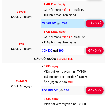
-
8 GB Data/ ngày
- Gọi nội mạng
miễn phí
dưới 10"
V200B
- 100 phút thoại liên mạng
(200k/ 30 ngày)
V200B DC
gửi
290
ĐĂNG KÝ
-
5 GB Data/ ngày
- Gọi nội mạng
miễn phí
dưới 20"
- 150 phút thoại liên mạng
30N
(300k/ 30 ngày)
30N DC
gửi
290
ĐĂNG KÝ
CÁC GÓI CƯỚC
5G VIETTEL
-
6 GB/ ngày
- Miễn phí xem truyền hình TV360.
- Trải nghiệm Internet tốc độ cao 5G.
5G135N
- Áp dụng thuê bao
MỚI.
(135k/ 30 ngày)
5G135N DC
gửi
290
ĐĂNG KÝ
-
8 GB/ ngày
- Miễn phí xem truyền hình TV360.