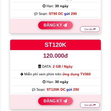
Hạn:
30 ngày
Soạn:
ST90 DC
gửi
290
ĐĂNG KÝ
Chi tiết
ST120K
120.000đ
DATA:
2 GB / Ngày
Miễn phí xem phim trên
ứng dụng TV360
Hạn:
30 ngày
Soạn:
ST120K DC
gửi
290
ĐĂNG KÝ
Chi tiết