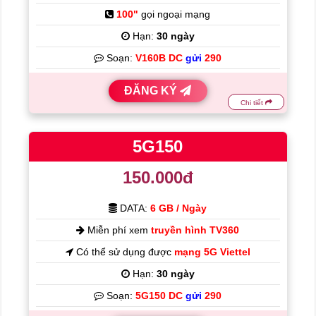
100"
gọi ngoại mạng
Hạn:
30 ngày
Soạn:
V160B DC
gửi
290
ĐĂNG KÝ
Chi tiết
5G150
150.000đ
DATA:
6 GB / Ngày
Miễn phí xem
truyền hình TV360
Có thể sử dụng được
mạng 5G Viettel
Hạn:
30 ngày
Soạn:
5G150 DC
gửi
290