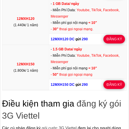
-
1 GB Data/ ngày
- Miễn Phí Data:
Youtube, TikTok, Facebook,
Messenger
12MXH120
- Miễn phí gọi nội mạng
< 10"
(1.440k/ 1 năm)
-
30"
thoại gọi ngoại mạng.
12MXH120 DC
gửi
290
ĐĂNG KÝ
-
1.5 GB Data/ ngày
- Miễn Phí Data:
Youtube, TikTok, Facebook,
Messenger
12MXH150
- Miễn phí gọi nội mạng
< 10"
(1.800k/ 1 năm)
-
50"
thoại gọi ngoại mạng
12MXH150 DC
gửi
290
ĐĂNG KÝ
Điều kiện tham gia
đăng ký gói
3G Viettel
Các cú pháp đăng ký
gói cước 3G Viettel
đem lại cho người dùng