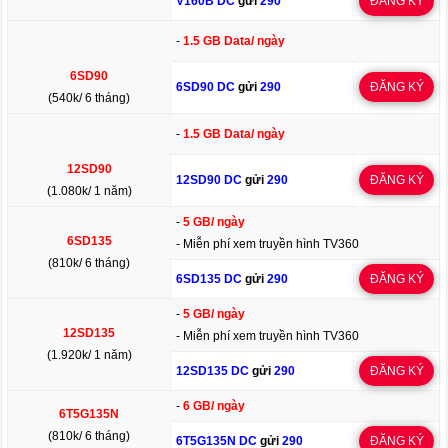
V160B DC
gửi
290
ĐĂNG KÝ
-
1.5 GB Data/ ngày
6SD90
6SD90 DC
gửi
290
ĐĂNG KÝ
(540k/ 6 tháng)
-
1.5 GB Data/ ngày
12SD90
12SD90 DC
gửi
290
ĐĂNG KÝ
(1.080k/ 1 năm)
-
5 GB/ ngày
6SD135
- Miễn phí xem truyền hình TV360
(810k/ 6 tháng)
6SD135 DC
gửi
290
ĐĂNG KÝ
-
5 GB/ ngày
12SD135
- Miễn phí xem truyền hình TV360
(1.920k/ 1 năm)
12SD135 DC
gửi
290
ĐĂNG KÝ
-
6 GB/ ngày
6T5G135N
(810k/ 6 tháng)
6T5G135N DC
gửi
290
ĐĂNG KÝ