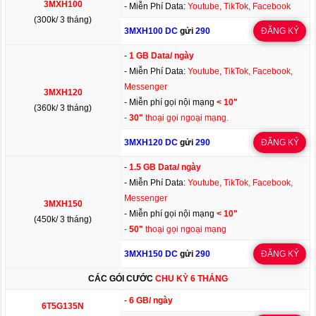
3MXH100
- Miễn Phí Data:
Youtube, TikTok, Facebook
(300k/ 3 tháng)
3MXH100 DC
gửi
290
ĐĂNG KÝ
-
1 GB Data/ ngày
- Miễn Phí Data:
Youtube, TikTok, Facebook,
Messenger
3MXH120
- Miễn phí gọi nội mạng
< 10"
(360k/ 3 tháng)
-
30"
thoại gọi ngoại mạng.
3MXH120 DC
gửi
290
ĐĂNG KÝ
-
1.5 GB Data/ ngày
- Miễn Phí Data:
Youtube, TikTok, Facebook,
Messenger
3MXH150
- Miễn phí gọi nội mạng
< 10"
(450k/ 3 tháng)
-
50"
thoại gọi ngoại mạng
3MXH150 DC
gửi
290
ĐĂNG KÝ
CÁC GÓI CƯỚC
CHU KỲ 6 THÁNG
-
6 GB/ ngày
6T5G135N