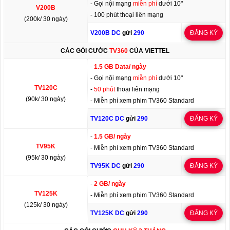
- Gọi nội mạng
miễn phí
dưới 10"
V200B
- 100 phút thoại liên mạng
(200k/ 30 ngày)
V200B DC
gửi
290
ĐĂNG KÝ
CÁC GÓI CƯỚC
TV360
CỦA VIETTEL
-
1.5 GB Data/ ngày
- Gọi nội mạng
miễn phí
dưới 10"
TV120C
-
50 phút
thoại liên mạng
(90k/ 30 ngày)
- Miễn phí xem phim TV360 Standard
TV120C DC
gửi
290
ĐĂNG KÝ
-
1.5 GB/ ngày
TV95K
- Miễn phí xem phim TV360 Standard
(95k/ 30 ngày)
TV95K DC
gửi
290
ĐĂNG KÝ
-
2 GB/ ngày
TV125K
- Miễn phí xem phim TV360 Standard
(125k/ 30 ngày)
TV125K DC
gửi
290
ĐĂNG KÝ