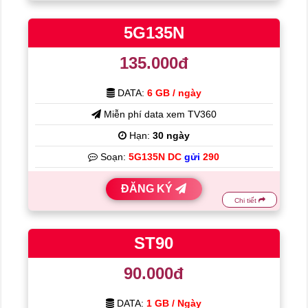
5G135N
135.000đ
DATA:
6 GB / ngày
Miễn phí data xem TV360
Hạn:
30 ngày
Soạn:
5G135N DC
gửi
290
ĐĂNG KÝ
Chi tiết
ST90
90.000đ
DATA:
1 GB / Ngày