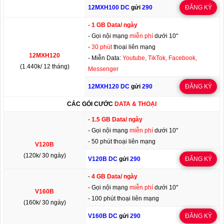
12MXH100 DC
gửi
290
ĐĂNG KÝ
-
1 GB Data/ ngày
- Gọi nội mạng
miễn phí
dưới 10"
-
30 phút
thoại liên mạng
12MXH120
- Miễn Data:
Youtube, TikTok, Facebook,
(1.440k/ 12 tháng)
Messenger
12MXH120 DC
gửi
290
ĐĂNG KÝ
CÁC GÓI CƯỚC
DATA & THOẠI
-
1.5 GB Data/ ngày
- Gọi nội mạng
miễn phí
dưới 10"
- 50 phút thoại liên mạng
V120B
(120k/ 30 ngày)
V120B DC
gửi
290
ĐĂNG KÝ
-
4 GB Data/ ngày
- Gọi nội mạng
miễn phí
dưới 10"
V160B
- 100 phút thoại liên mạng
(160k/ 30 ngày)
V160B DC
gửi
290
ĐĂNG KÝ