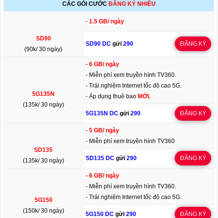
CÁC GÓI CƯỚC
ĐĂNG KÝ NHIỀU
-
1.5 GB/ ngày
SD90
SD90 DC
gửi
290
ĐĂNG KÝ
(90k/ 30 ngày)
-
6 GB/ ngày
- Miễn phí xem truyền hình TV360.
- Trải nghiệm Internet tốc độ cao 5G.
5G135N
- Áp dụng thuê bao
MỚI.
(135k/ 30 ngày)
5G135N DC
gửi
290
ĐĂNG KÝ
-
5 GB/ ngày
- Miễn phí xem truyền hình TV360
SD135
SD135 DC
gửi
290
ĐĂNG KÝ
(135k/ 30 ngày)
-
6 GB/ ngày
- Miễn phí xem truyền hình TV360.
- Trải nghiệm Internet tốc độ cao 5G.
5G150
(150k/ 30 ngày)
5G150 DC
gửi
290
ĐĂNG KÝ