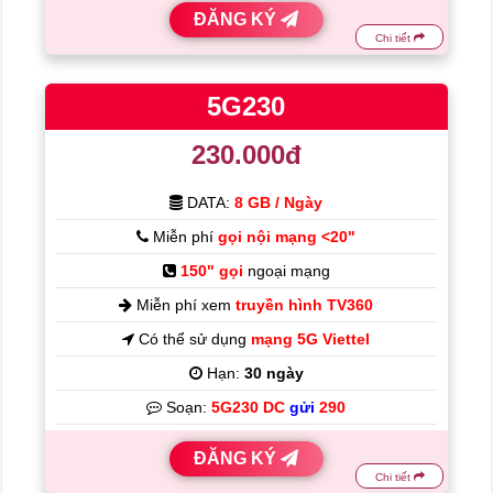
ĐĂNG KÝ
Chi tiết
5G230
230.000đ
DATA:
8 GB / Ngày
Miễn phí
gọi nội mạng <20"
150" gọi
ngoại mạng
Miễn phí xem
truyền hình TV360
Có thể sử dụng
mạng 5G Viettel
Hạn:
30 ngày
Soạn:
5G230 DC
gửi
290
ĐĂNG KÝ
Chi tiết