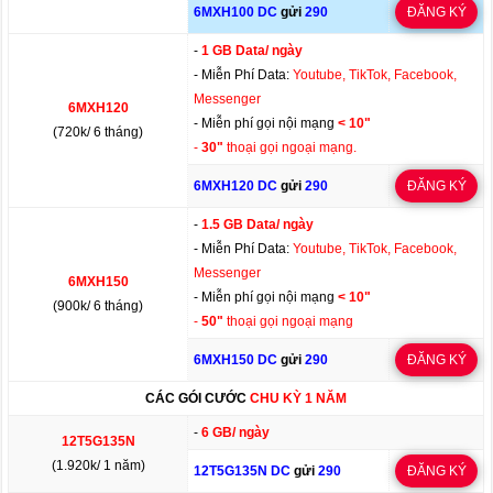
6MXH100 DC
gửi
290
ĐĂNG KÝ
-
1 GB Data/ ngày
- Miễn Phí Data:
Youtube, TikTok, Facebook,
Messenger
6MXH120
- Miễn phí gọi nội mạng
< 10"
(720k/ 6 tháng)
-
30"
thoại gọi ngoại mạng.
6MXH120 DC
gửi
290
ĐĂNG KÝ
-
1.5 GB Data/ ngày
- Miễn Phí Data:
Youtube, TikTok, Facebook,
Messenger
6MXH150
- Miễn phí gọi nội mạng
< 10"
(900k/ 6 tháng)
-
50"
thoại gọi ngoại mạng
6MXH150 DC
gửi
290
ĐĂNG KÝ
CÁC GÓI CƯỚC
CHU KỲ 1 NĂM
-
6 GB/ ngày
12T5G135N
(1.920k/ 1 năm)
12T5G135N DC
gửi
290
ĐĂNG KÝ