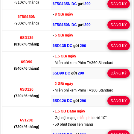
(810k/ 6 tháng)
6T5G135N DC
gửi
290
ĐĂNG KÝ
-
8 GB/ ngày
6T5G150N
(900k/ 6 tháng)
6T5G150N DC
gửi
290
ĐĂNG KÝ
-
5 GB/ ngày
6SD135
(810k/ 6 tháng)
6SD135 DC
gửi
290
ĐĂNG KÝ
-
1.5 GB/ ngày
6SD90
- Miễn phí xem Phim TV360 Standard
(540k/ 6 tháng)
6SD90 DC
gửi
290
ĐĂNG KÝ
-
2 GB/ ngày
6SD120
- Miễn phí xem Phim TV360 Standard
(720k/ 6 tháng)
6SD120 DC
gửi
290
ĐĂNG KÝ
-
1.5 GB Data/ ngày
- Gọi nội mạng
miễn phí
dưới 10"
6V120B
- 50 phút thoại liên mạng
(720k/ 6 tháng)