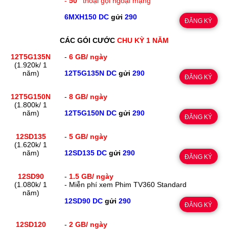
-
50"
thoại gọi ngoại mạng
6MXH150 DC
gửi
290
ĐĂNG KÝ
CÁC GÓI CƯỚC
CHU KỲ 1 NĂM
12T5G135N
-
6 GB/ ngày
(1.920k/ 1
năm)
12T5G135N DC
gửi
290
ĐĂNG KÝ
12T5G150N
-
8 GB/ ngày
(1.800k/ 1
năm)
12T5G150N DC
gửi
290
ĐĂNG KÝ
12SD135
-
5 GB/ ngày
(1.620k/ 1
năm)
12SD135 DC
gửi
290
ĐĂNG KÝ
12SD90
-
1.5 GB/ ngày
(1.080k/ 1
- Miễn phí xem Phim TV360 Standard
năm)
12SD90 DC
gửi
290
ĐĂNG KÝ
12SD120
-
2 GB/ ngày