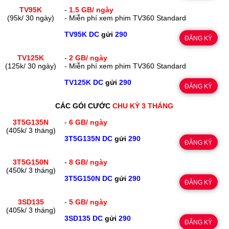
TV95K
-
1.5 GB/ ngày
(95k/ 30 ngày)
- Miễn phí xem phim TV360 Standard
TV95K DC
gửi
290
ĐĂNG KÝ
TV125K
-
2 GB/ ngày
(125k/ 30 ngày)
- Miễn phí xem phim TV360 Standard
TV125K DC
gửi
290
ĐĂNG KÝ
CÁC GÓI CƯỚC
CHU KỲ 3 THÁNG
3T5G135N
-
6 GB/ ngày
(405k/ 3 tháng)
3T5G135N DC
gửi
290
ĐĂNG KÝ
3T5G150N
-
8 GB/ ngày
(450k/ 3 tháng)
3T5G150N DC
gửi
290
ĐĂNG KÝ
3SD135
-
5 GB/ ngày
(405k/ 3 tháng)
3SD135 DC
gửi
290
ĐĂNG KÝ