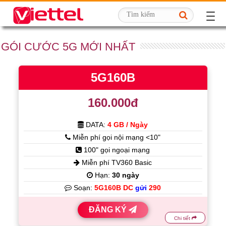
GÓI CƯỚC 5G MỚI NHẤT
5G160B
160.000đ
DATA:
4 GB / Ngày
Miễn phí gọi nội mạng <10"
100" gọi ngoại mạng
Miễn phí TV360 Basic
Hạn:
30 ngày
Soạn:
5G160B DC
gửi
290
ĐĂNG KÝ
Chi tiết