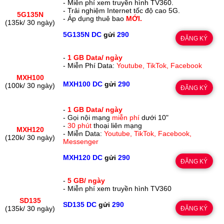
- Miễn phí xem truyền hình TV360.
- Trải nghiệm Internet tốc độ cao 5G.
5G135N
- Áp dụng thuê bao
MỚI.
(135k/ 30 ngày)
5G135N DC
gửi
290
ĐĂNG KÝ
-
1 GB Data/ ngày
- Miễn Phí Data:
Youtube, TikTok, Facebook
MXH100
MXH100 DC
gửi
290
(100k/ 30 ngày)
ĐĂNG KÝ
-
1 GB Data/ ngày
- Gọi nội mạng
miễn phí
dưới 10"
-
30 phút
thoại liên mạng
MXH120
- Miễn Data:
Youtube, TikTok, Facebook,
(120k/ 30 ngày)
Messenger
MXH120 DC
gửi
290
ĐĂNG KÝ
-
5 GB/ ngày
- Miễn phí xem truyền hình TV360
SD135
SD135 DC
gửi
290
(135k/ 30 ngày)
ĐĂNG KÝ