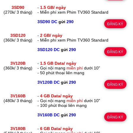
3SD90
-
1.5 GB/ ngày
(270k/ 3 tháng)
- Miễn phí xem Phim TV360 Standard
3SD90 DC
gửi
290
ĐĂNG KÝ
3SD120
-
2 GB/ ngày
(360k/ 3 tháng)
- Miễn phí xem Phim TV360 Standard
3SD120 DC
gửi
290
ĐĂNG KÝ
3V120B
-
1.5 GB Data/ ngày
(360k/ 3 tháng)
- Gọi nội mạng
miễn phí
dưới 10"
- 50 phút thoại liên mạng
3V120B DC
gửi
290
ĐĂNG KÝ
3V160B
-
4 GB Data/ ngày
(480k/ 3 tháng)
- Gọi nội mạng
miễn phí
dưới 10"
- 100 phút thoại liên mạng
3V160B DC
gửi
290
ĐĂNG KÝ
3V180B
-
6 GB Data/ ngày