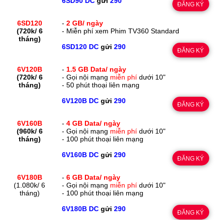
6SD90 DC
gửi
290
ĐĂNG KÝ
6SD120
-
2 GB/ ngày
(720k/ 6
- Miễn phí xem Phim TV360 Standard
tháng)
6SD120 DC
gửi
290
ĐĂNG KÝ
6V120B
-
1.5 GB Data/ ngày
(720k/ 6
- Gọi nội mạng
miễn phí
dưới 10"
tháng)
- 50 phút thoại liên mạng
6V120B DC
gửi
290
ĐĂNG KÝ
6V160B
-
4 GB Data/ ngày
(960k/ 6
- Gọi nội mạng
miễn phí
dưới 10"
tháng)
- 100 phút thoại liên mạng
6V160B DC
gửi
290
ĐĂNG KÝ
6V180B
-
6 GB Data/ ngày
(1.080k/ 6
- Gọi nội mạng
miễn phí
dưới 10"
tháng)
- 100 phút thoại liên mạng
6V180B DC
gửi
290
ĐĂNG KÝ