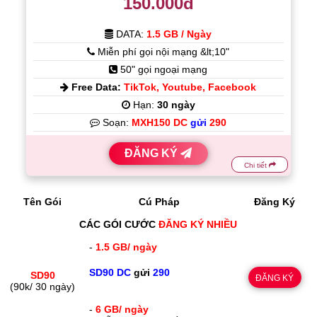
150.000đ
DATA:
1.5 GB / Ngày
Miễn phí gọi nội mạng &lt;10"
50" gọi ngoại mạng
Free Data:
TikTok, Youtube, Facebook
Hạn:
30 ngày
Soạn:
MXH150 DC
gửi
290
ĐĂNG KÝ
Chi tiết
Tên Gói
Cú Pháp
Đăng Ký
CÁC GÓI CƯỚC
ĐĂNG KÝ NHIỀU
-
1.5 GB/ ngày
SD90 DC
gửi
290
SD90
ĐĂNG KÝ
(90k/ 30 ngày)
-
6 GB/ ngày