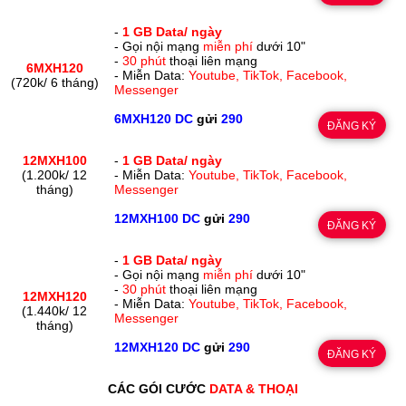
-
1 GB Data/ ngày
- Gọi nội mạng
miễn phí
dưới 10"
-
30 phút
thoại liên mạng
6MXH120
- Miễn Data:
Youtube, TikTok, Facebook,
(720k/ 6 tháng)
Messenger
6MXH120 DC
gửi
290
ĐĂNG KÝ
12MXH100
-
1 GB Data/ ngày
(1.200k/ 12
- Miễn Data:
Youtube, TikTok, Facebook,
tháng)
Messenger
12MXH100 DC
gửi
290
ĐĂNG KÝ
-
1 GB Data/ ngày
- Gọi nội mạng
miễn phí
dưới 10"
-
30 phút
thoại liên mạng
12MXH120
- Miễn Data:
Youtube, TikTok, Facebook,
(1.440k/ 12
Messenger
tháng)
12MXH120 DC
gửi
290
ĐĂNG KÝ
CÁC GÓI CƯỚC
DATA & THOẠI