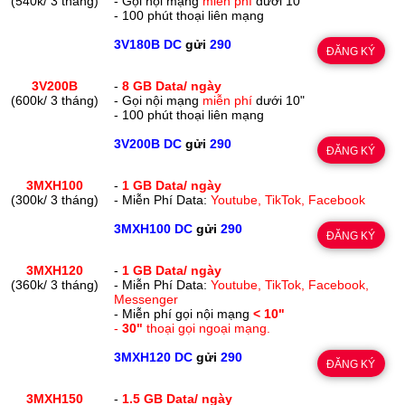
(540k/ 3 tháng)
- Gọi nội mạng
miễn phí
dưới 10"
- 100 phút thoại liên mạng
3V180B DC
gửi
290
ĐĂNG KÝ
3V200B
-
8 GB Data/ ngày
(600k/ 3 tháng)
- Gọi nội mạng
miễn phí
dưới 10"
- 100 phút thoại liên mạng
3V200B DC
gửi
290
ĐĂNG KÝ
3MXH100
-
1 GB Data/ ngày
(300k/ 3 tháng)
- Miễn Phí Data:
Youtube, TikTok, Facebook
3MXH100 DC
gửi
290
ĐĂNG KÝ
3MXH120
-
1 GB Data/ ngày
(360k/ 3 tháng)
- Miễn Phí Data:
Youtube, TikTok, Facebook,
Messenger
- Miễn phí gọi nội mạng
< 10"
-
30"
thoại gọi ngoại mạng.
3MXH120 DC
gửi
290
ĐĂNG KÝ
3MXH150
-
1.5 GB Data/ ngày