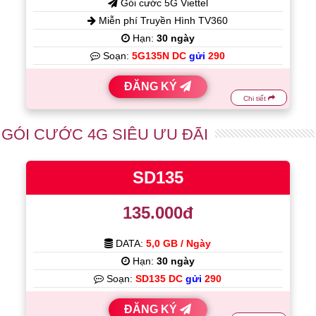
Gói cước 5G Viettel
Miễn phí Truyền Hình TV360
Hạn:
30 ngày
Soạn:
5G135N DC
gửi
290
ĐĂNG KÝ
Chi tiết
GÓI CƯỚC 4G SIÊU ƯU ĐÃI
SD135
135.000đ
DATA:
5,0 GB / Ngày
Hạn:
30 ngày
Soạn:
SD135 DC
gửi
290
ĐĂNG KÝ