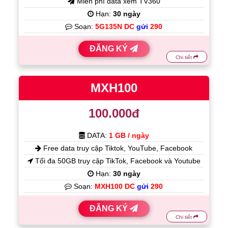
Miễn phí data xem TV360
Hạn:
30 ngày
Soạn:
5G135N DC
gửi
290
ĐĂNG KÝ
Chi tiết
MXH100
100.000đ
DATA:
1 GB / ngày
Free data truy cập Tiktok, YouTube, Facebook
Tối đa 50GB truy cập TikTok, Facebook và Youtube
Hạn:
30 ngày
Soạn:
MXH100 DC
gửi
290
ĐĂNG KÝ
Chi tiết