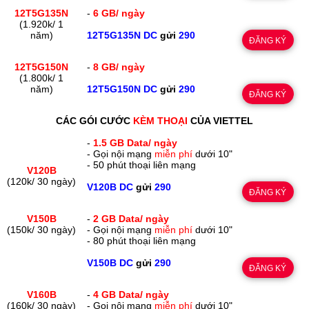
12T5G135N
-
6 GB/ ngày
(1.920k/ 1
năm)
12T5G135N DC
gửi
290
ĐĂNG KÝ
12T5G150N
-
8 GB/ ngày
(1.800k/ 1
năm)
12T5G150N DC
gửi
290
ĐĂNG KÝ
CÁC GÓI CƯỚC
KÈM THOẠI
CỦA VIETTEL
-
1.5 GB Data/ ngày
- Gọi nội mạng
miễn phí
dưới 10"
- 50 phút thoại liên mạng
V120B
(120k/ 30 ngày)
V120B DC
gửi
290
ĐĂNG KÝ
V150B
-
2 GB Data/ ngày
(150k/ 30 ngày)
- Gọi nội mạng
miễn phí
dưới 10"
- 80 phút thoại liên mạng
V150B DC
gửi
290
ĐĂNG KÝ
V160B
-
4 GB Data/ ngày
(160k/ 30 ngày)
- Gọi nội mạng
miễn phí
dưới 10"