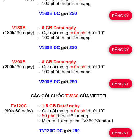
- 100 phút thoại liên mạng
V160B DC
gửi
290
ĐĂNG KÝ
V180B
-
6 GB Data/ ngày
(180k/ 30 ngày)
- Gọi nội mạng
miễn phí
dưới 10"
- 100 phút thoại liên mạng
V180B DC
gửi
290
ĐĂNG KÝ
V200B
-
8 GB Data/ ngày
(200k/ 30 ngày)
- Gọi nội mạng
miễn phí
dưới 10"
- 100 phút thoại liên mạng
V200B DC
gửi
290
ĐĂNG KÝ
CÁC GÓI CƯỚC
TV360
CỦA VIETTEL
TV120C
-
1.5 GB Data/ ngày
(90k/ 30 ngày)
- Gọi nội mạng
miễn phí
dưới 10"
-
50 phút
thoại liên mạng
- Miễn phí xem phim TV360 Standard
TV120C DC
gửi
290
ĐĂNG KÝ