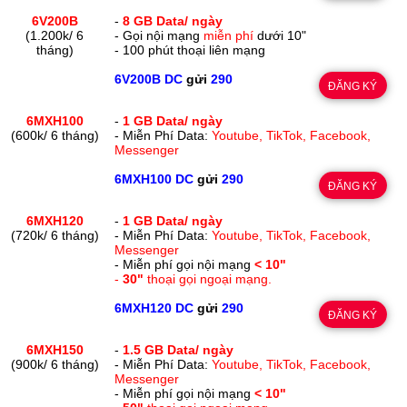
6V200B
-
8 GB Data/ ngày
(1.200k/ 6
- Gọi nội mạng
miễn phí
dưới 10"
tháng)
- 100 phút thoại liên mạng
6V200B DC
gửi
290
ĐĂNG KÝ
6MXH100
-
1 GB Data/ ngày
(600k/ 6 tháng)
- Miễn Phí Data:
Youtube, TikTok, Facebook,
Messenger
6MXH100 DC
gửi
290
ĐĂNG KÝ
6MXH120
-
1 GB Data/ ngày
(720k/ 6 tháng)
- Miễn Phí Data:
Youtube, TikTok, Facebook,
Messenger
- Miễn phí gọi nội mạng
< 10"
-
30"
thoại gọi ngoại mạng.
6MXH120 DC
gửi
290
ĐĂNG KÝ
6MXH150
-
1.5 GB Data/ ngày
(900k/ 6 tháng)
- Miễn Phí Data:
Youtube, TikTok, Facebook,
Messenger
- Miễn phí gọi nội mạng
< 10"