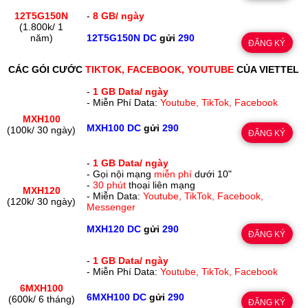
12T5G150N
-
8 GB/ ngày
(1.800k/ 1
năm)
12T5G150N DC
gửi
290
ĐĂNG KÝ
CÁC GÓI CƯỚC
TIKTOK, FACEBOOK, YOUTUBE
CỦA VIETTEL
-
1 GB Data/ ngày
- Miễn Phí Data:
Youtube, TikTok, Facebook
MXH100
MXH100 DC
gửi
290
(100k/ 30 ngày)
ĐĂNG KÝ
-
1 GB Data/ ngày
- Gọi nội mạng
miễn phí
dưới 10"
-
30 phút
thoại liên mạng
MXH120
- Miễn Data:
Youtube, TikTok, Facebook,
(120k/ 30 ngày)
Messenger
MXH120 DC
gửi
290
ĐĂNG KÝ
-
1 GB Data/ ngày
- Miễn Phí Data:
Youtube, TikTok, Facebook
6MXH100
6MXH100 DC
gửi
290
(600k/ 6 tháng)
ĐĂNG KÝ