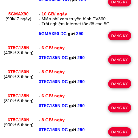
ĐĂNG KÝ
5GMAX90
-
10 GB/ ngày
(90k/ 7 ngày)
- Miễn phí xem truyền hình TV360.
- Trải nghiệm Internet tốc độ cao 5G.
5GMAX90 DC
gửi
290
ĐĂNG KÝ
3T5G135N
-
6 GB/ ngày
(405k/ 3 tháng)
3T5G135N DC
gửi
290
ĐĂNG KÝ
3T5G150N
-
8 GB/ ngày
(450k/ 3 tháng)
3T5G150N DC
gửi
290
ĐĂNG KÝ
6T5G135N
-
6 GB/ ngày
(810k/ 6 tháng)
6T5G135N DC
gửi
290
ĐĂNG KÝ
6T5G150N
-
8 GB/ ngày
(900k/ 6 tháng)
6T5G150N DC
gửi
290
ĐĂNG KÝ