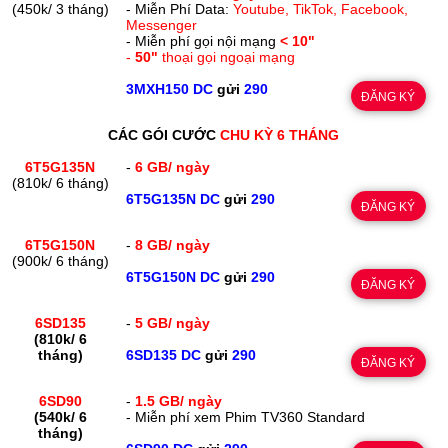
(450k/ 3 tháng)
- Miễn Phí Data:
Youtube, TikTok, Facebook,
Messenger
- Miễn phí gọi nội mạng
< 10"
-
50"
thoại gọi ngoại mạng
3MXH150 DC
gửi
290
ĐĂNG KÝ
CÁC GÓI CƯỚC
CHU KỲ 6 THÁNG
6T5G135N
-
6 GB/ ngày
(810k/ 6 tháng)
6T5G135N DC
gửi
290
ĐĂNG KÝ
6T5G150N
-
8 GB/ ngày
(900k/ 6 tháng)
6T5G150N DC
gửi
290
ĐĂNG KÝ
6SD135
-
5 GB/ ngày
(810k/ 6
tháng)
6SD135 DC
gửi
290
ĐĂNG KÝ
6SD90
-
1.5 GB/ ngày
(540k/ 6
- Miễn phí xem Phim TV360 Standard
tháng)