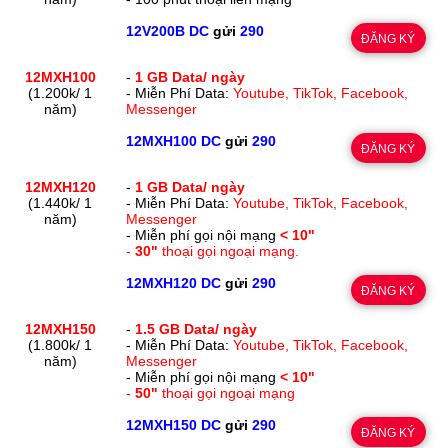
12V200B DC
gửi
290
ĐĂNG KÝ
12MXH100
-
1 GB Data/ ngày
(1.200k/ 1
- Miễn Phí Data:
Youtube, TikTok, Facebook,
năm)
Messenger
12MXH100 DC
gửi
290
ĐĂNG KÝ
12MXH120
-
1 GB Data/ ngày
(1.440k/ 1
- Miễn Phí Data:
Youtube, TikTok, Facebook,
năm)
Messenger
- Miễn phí gọi nội mạng
< 10"
-
30"
thoại gọi ngoại mạng.
12MXH120 DC
gửi
290
ĐĂNG KÝ
12MXH150
-
1.5 GB Data/ ngày
(1.800k/ 1
- Miễn Phí Data:
Youtube, TikTok, Facebook,
năm)
Messenger
- Miễn phí gọi nội mạng
< 10"
-
50"
thoại gọi ngoại mạng
12MXH150 DC
gửi
290
ĐĂNG KÝ