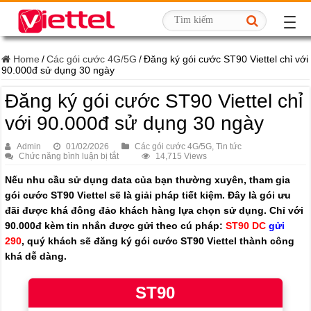
Home
/
Các gói cước 4G/5G
/
Đăng ký gói cước ST90 Viettel chỉ với
90.000đ sử dụng 30 ngày
Đăng ký gói cước ST90 Viettel chỉ
với 90.000đ sử dụng 30 ngày
Admin
01/02/2026
Các gói cước 4G/5G
,
Tin tức
ở
Chức năng bình luận bị tắt
14,715 Views
Đăng
ký
Nếu nhu cầu sử dụng data của bạn thường xuyên, tham gia
gói
gói cước ST90 Viettel sẽ là giải pháp tiết kiệm. Đây là gói ưu
cước
ST90
đãi được khá đông đảo khách hàng lựa chọn sử dụng. Chỉ với
Viettel
chỉ
90.000đ kèm tin nhắn được gửi theo cú pháp:
ST90 DC
gửi
với
290
, quý khách sẽ đăng ký gói cước ST90 Viettel thành công
90.000đ
sử
khá dễ dàng.
dụng
30
ngày
ST90