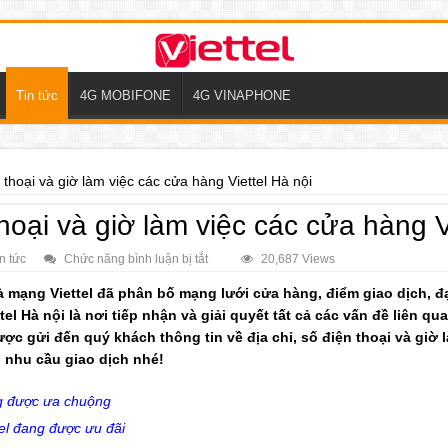
Tin tức
4G MOBIFONE
4G VINAPHONE
ện thoại và giờ làm việc các cửa hàng Viettel Hà nội
 thoại và giờ làm việc các cửa hàng V
ở
n tức
Chức năng bình luận bị tắt
20,687 Views
Chi
tiết
à mạng Viettel đã phân bố mạng lưới cửa hàng, điểm giao dịch,
địa
el Hà nội là nơi tiếp nhận và giải quyết tất cả các vấn đề liên 
chỉ,
điện
ược gửi đến quý khách thông tin về địa chỉ, số điện thoại và giờ
thoại
và
 nhu cầu giao dịch nhé!
giờ
làm
việc
ng được ưa chuộng
các
cửa
tel đang được ưu đãi
hàng