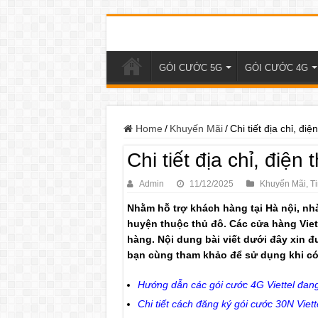
GÓI CƯỚC 5G
GÓI CƯỚC 4G
Home
/
Khuyến Mãi
/
Chi tiết địa chỉ, đi
Chi tiết địa chỉ, điện
Admin
11/12/2025
Khuyến Mãi
,
Ti
Nhằm hỗ trợ khách hàng tại Hà nội, nh
huyện thuộc thủ đô. Các cửa hàng Viett
hàng. Nội dung bài viết dưới đây xin đ
bạn cùng tham khảo để sử dụng khi có
Hướng dẫn các gói cước 4G Viettel đa
Chi tiết cách đăng ký gói cước 30N Viet