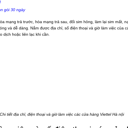
l
Viettel
Hà
ọn gói 30 ngày
nội
hòa mạng trả trước, hòa mạng trả sau, đổi sim hỏng, làm lại sim mất, n
g và dễ dàng. Nắm được địa chỉ, số điện thoại và giờ làm việc của c
 dịch hoặc liên lạc khi cần.
Chi tiết địa chỉ, điện thoại và giờ làm việc các cửa hàng Viettel Hà nội