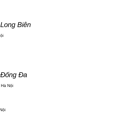
 Long Biên
ội
n Đống Đa
 Hà Nội
Nội