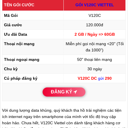
TÊN GÓI CƯỚC
GÓI V120C VIETTEL
Mã Gói
V120C
Giá cước
120.000đ
Ưu đãi Data
2 GB / Ngày => 60GB
Thoại nội mạng
Miễn phí gọi nội mạng <20" (Tối
đa 1000")
Thoại ngoại mạng
50" thoại liên mạng
Chu kỳ
30 ngày
Cú pháp đăng ký
V120C DC
gửi
290
ĐĂNG KÝ
Với dung lượng data khủng, quý khách tha hồ trải nghiệm các tiện
ích internet ngay trên smartphone của mình với tốc độ truy cập
hoàn hảo. Chưa hết, V120C Viettel còn dành tặng khách hàng cơ