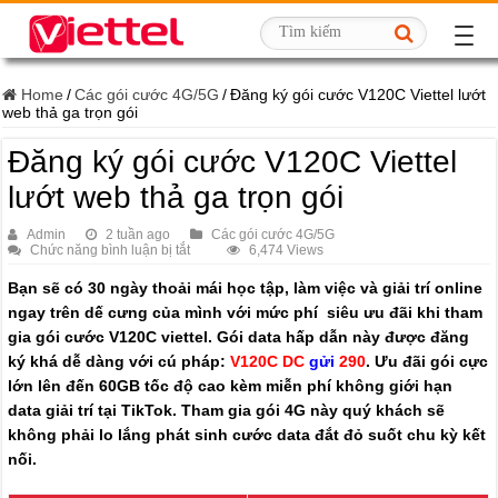
Home
/
Các gói cước 4G/5G
/
Đăng ký gói cước V120C Viettel lướt
web thả ga trọn gói
Đăng ký gói cước V120C Viettel
lướt web thả ga trọn gói
Admin
2 tuần ago
Các gói cước 4G/5G
ở
Chức năng bình luận bị tắt
6,474 Views
Đăng
ký
Bạn sẽ có 30 ngày thoải mái học tập, làm việc và giải trí online
gói
ngay trên dế cưng của mình với mức phí siêu ưu đãi khi tham
cước
V120C
gia gói cước V120C viettel. Gói data hấp dẫn này được đăng
Viettel
lướt
ký khá dễ dàng với cú pháp:
V120C DC
gửi
290
. Ưu đãi gói cực
web
lớn lên đến 60GB tốc độ cao kèm miễn phí không giới hạn
thả
ga
data giải trí tại TikTok. Tham gia gói 4G này quý khách sẽ
trọn
không phải lo lắng phát sinh cước data đắt đỏ suốt chu kỳ kết
gói
nối.