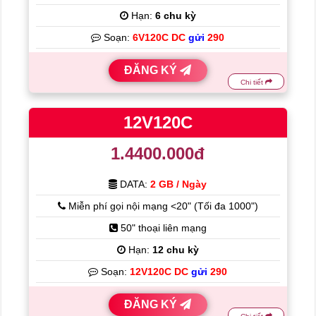
Hạn:
6 chu kỳ
Soạn:
6V120C DC
gửi
290
ĐĂNG KÝ
Chi tiết
12V120C
1.4400.000đ
DATA:
2 GB / Ngày
Miễn phí gọi nội mạng <20" (Tối đa 1000")
50" thoại liên mạng
Hạn:
12 chu kỳ
Soạn:
12V120C DC
gửi
290
ĐĂNG KÝ