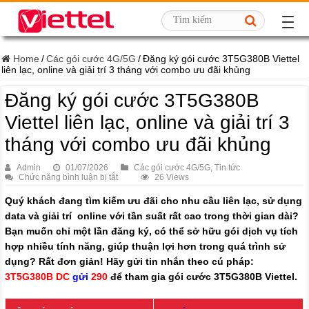
Home
/
Các gói cước 4G/5G
/
Đăng ký gói cước 3T5G380B Viettel
liên lạc, online và giải trí 3 tháng với combo ưu đãi khủng
Đăng ký gói cước 3T5G380B
Viettel liên lạc, online và giải trí 3
tháng với combo ưu đãi khủng
Admin
01/07/2026
Các gói cước 4G/5G
,
Tin tức
ở
Chức năng bình luận bị tắt
26 Views
Đăng
ký
Quý khách đang tìm kiếm ưu đãi cho nhu cầu liên lạc, sử dụng
gói
data và giải trí online với tần suất rất cao trong thời gian dài?
cước
3T5G380B
Bạn muốn chỉ một lần đăng ký, có thể sở hữu gói dịch vụ tích
Viettel
liên
hợp nhiều tính năng, giúp thuận lợi hơn trong quá trình sử
lạc,
dụng? Rất đơn giản! Hãy gửi tin nhắn theo cú pháp:
online
và
3T5G380B DC
gửi
290
để tham gia gói cước 3T5G380B Viettel.
giải
trí
3