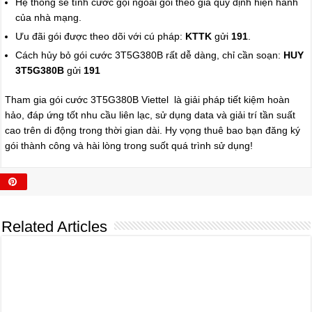
Hệ thống sẽ tính cước gọi ngoài gói theo giá quy định hiện hành
của nhà mạng.
Ưu đãi gói được theo dõi với cú pháp:
KTTK
gửi
191
.
Cách hủy bỏ gói cước 3T5G380B rất dễ dàng, chỉ cần soạn:
HUY
3T5G380B
gửi
191
Tham gia gói cước 3T5G380B Viettel là giải pháp tiết kiệm hoàn
hảo, đáp ứng tốt nhu cầu liên lạc, sử dụng data và giải trí tần suất
cao trên di động trong thời gian dài. Hy vọng thuê bao bạn đăng ký
gói thành công và hài lòng trong suốt quá trình sử dụng!
Related Articles