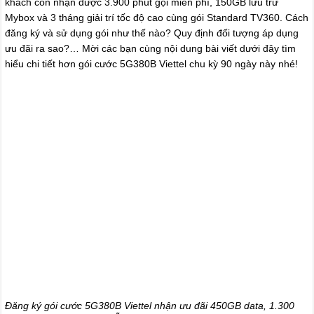
khách còn nhận được 3.900 phút gọi miễn phí, 150GB lưu trữ
Mybox và 3 tháng giải trí tốc độ cao cùng gói Standard TV360. Cách
đăng ký và sử dụng gói như thế nào? Quy định đối tượng áp dụng
ưu đãi ra sao?… Mời các bạn cùng nội dung bài viết dưới đây tìm
hiểu chi tiết hơn gói cước 5G380B Viettel chu kỳ 90 ngày này nhé!
Đăng ký gói cước 5G380B Viettel nhận ưu đãi 450GB data, 1.300