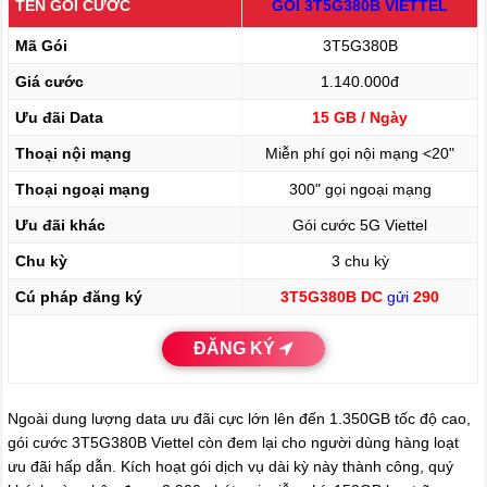
TÊN GÓI CƯỚC
tháng
GÓI 3T5G380B VIETTEL
với
combo
Mã Gói
3T5G380B
ưu
đãi
Giá cước
khủng
1.140.000đ
Ưu đãi Data
15 GB / Ngày
Thoại nội mạng
Miễn phí gọi nội mạng <20"
Thoại ngoại mạng
300" gọi ngoại mạng
Ưu đãi khác
Gói cước 5G Viettel
Chu kỳ
3 chu kỳ
Cú pháp đăng ký
3T5G380B DC
gửi
290
ĐĂNG KÝ
Ngoài dung lượng data ưu đãi cực lớn lên đến 1.350GB tốc độ cao,
gói cước 3T5G380B Viettel còn đem lại cho người dùng hàng loạt
ưu đãi hấp dẫn. Kích hoạt gói dịch vụ dài kỳ này thành công, quý